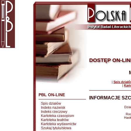
DOSTĘP ON-LIN
|
Spis dział
|
Kart
PBL ON-LINE
INFORMACJE SZC
Spis działów
Dział
Indeks nazwisk
Indeks rzeczowy
Rod
Kartoteka czasopism
Hasł
Kartoteka teatrów
Kartoteka wydawnictw
Szukaj tytułu/słowa