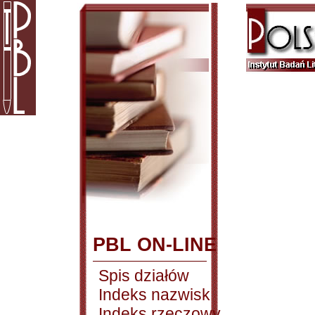
PBL ON-LINE
Spis działów
Indeks nazwisk
Indeks rzeczowy