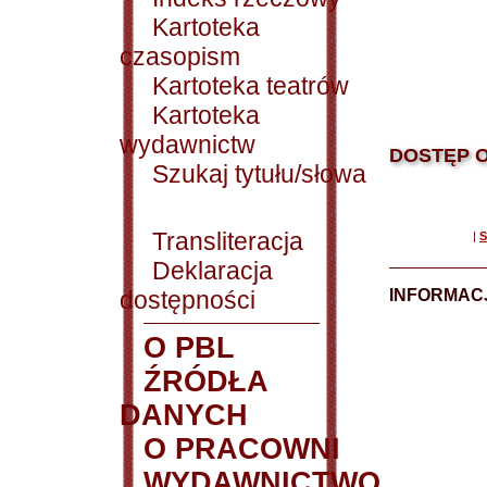
Kartoteka
czasopism
Kartoteka teatrów
Kartoteka
wydawnictw
DOSTĘP O
Szukaj tytułu/słowa
Transliteracja
|
S
Deklaracja
dostępności
INFORMACJ
O PBL
ŹRÓDŁA
DANYCH
O PRACOWNI
WYDAWNICTWO