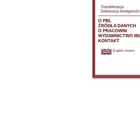
Transliteracja
Deklaracja dostępnośc
O PBL
ŹRÓDŁA DANYCH
O PRACOWNI
WYDAWNICTWO IB
KONTAKT
English version