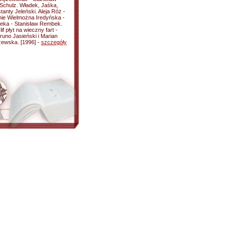
 Schulz. Władek, Jaśka,
anty Jeleński. Aleja Róż -
nie Wielmożna Iredyńska -
beka - Stanisław Rembek.
 płyt na wieczny fart -
Bruno Jasieński i Marian
rzewska. [1996] -
szczegóły