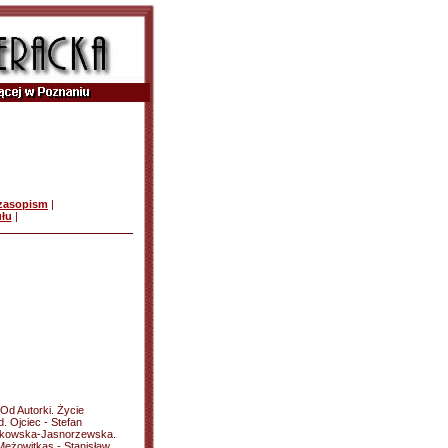
czasopism
|
ułu
|
 Od Autorki. Życie
. Ojciec - Stefan
wlikowska-Jasnorzewska.
Mężowitkas - Stanisław