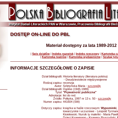
DOSTĘP ON-LINE DO PBL
Materiał dostępny za lata 1989-2012
|
Spis działów
|
Indeks nazwisk
|
Indeks rzeczowy
|
Kartoteka 
|
Kartoteka teatrów
|
Kartoteka wydawnictw
|
Szukaj tyt
INFORMACJE SZCZEGÓŁOWE O ZAPISIE
Dział bibliografii:
Historia literatury (literatura polska)
- Dwudziestolecie międzywojenne
Rodzaj zapisu:
recenzja
Autor:
Szletyńska Maria -
szczegóły
Dział bibliografii:
Ogólne (1945-1989)
Tytuł:
"Prywatność publiczna"
Adnotacje:
list do red.
Źródło:
Polityka, 1997 nr 13 s. 50 -
szczegóły
Numer zapisu:
441604 (SW)
Dotyczy zapisu:
książka w haśle rzeczowym:
Wypominki
,
towarzyskie i uczuciowe - Leopold Tyrmand
Kisielewski. Nursik ty maleńki - Maria Pa
Dzieci Ksawerego - Ksawery Pruszyński. 