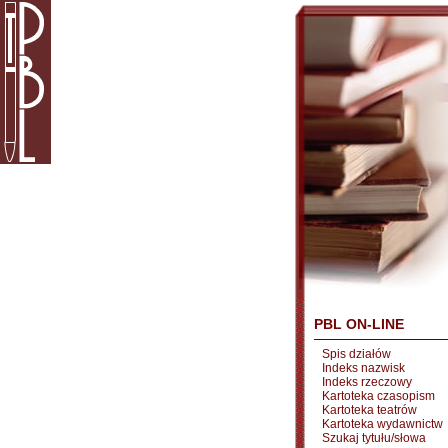
PBL ON-LINE
Spis działów
Indeks nazwisk
Indeks rzeczowy
Kartoteka czasopism
Kartoteka teatrów
Kartoteka wydawnictw
Szukaj tytułu/słowa