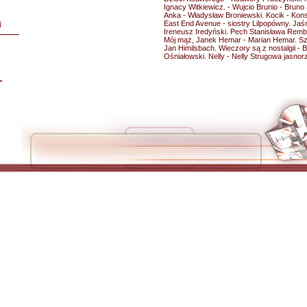
Ignacy Witkiewicz. - Wujcio Brunio - Bruno
Anka - Władysław Broniewski. Kocik - Konst
East End Avenue - siostry Lilpopówny. Jaś
i
Ireneusz Iredyński. Pech Stanisława Rem
Mój mąż, Janek Hemar - Marian Hemar. Szlif
Jan Himilsbach. Wieczory są z nostalgii - 
Ośniałowski. Nelly - Nelly Strugowa jasno
L