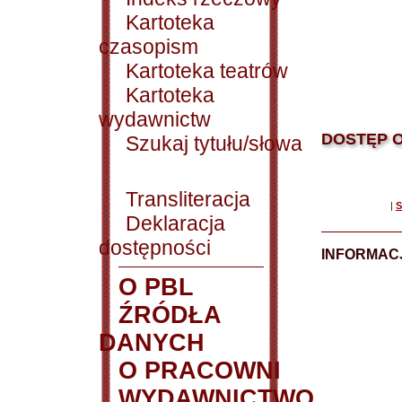
Kartoteka
czasopism
Kartoteka teatrów
Kartoteka
wydawnictw
DOSTĘP O
Szukaj tytułu/słowa
Transliteracja
|
S
Deklaracja
dostępności
INFORMACJ
O PBL
ŹRÓDŁA
DANYCH
O PRACOWNI
WYDAWNICTWO