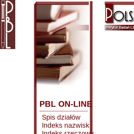
PBL ON-LINE
Spis działów
Indeks nazwisk
Indeks rzeczowy