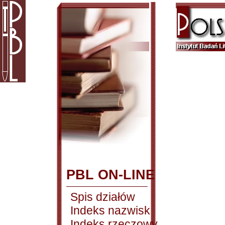
PBL ON-LINE
Spis działów
Indeks nazwisk
Indeks rzeczowy