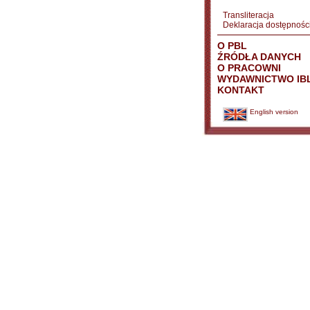
Transliteracja
Deklaracja dostępnośc
O PBL
ŹRÓDŁA DANYCH
O PRACOWNI
WYDAWNICTWO IB
KONTAKT
English version