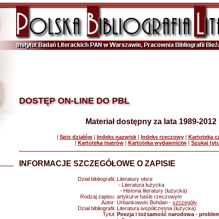
DOSTĘP ON-LINE DO PBL
Materiał dostępny za lata 1989-2012
|
Spis działów
|
Indeks nazwisk
|
Indeks rzeczowy
|
Kartoteka 
|
Kartoteka teatrów
|
Kartoteka wydawnictw
|
Szukaj tyt
INFORMACJE SZCZEGÓŁOWE O ZAPISIE
Dział bibliografii:
Literatury obce
- Literatura łużycka
- Historia literatury (łużycka)
Rodzaj zapisu:
artykuł w haśle rzeczowym
Autor:
Urbankowski Bohdan -
szczegóły
Dział bibliografii:
Literatura współczesna (łużycka)
Tytuł:
Poezja i tożsamość narodowa - problemy 