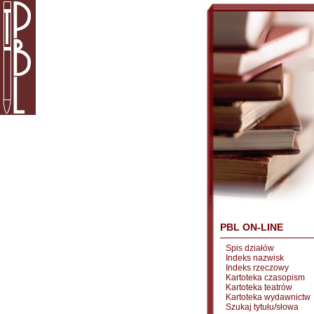
PBL ON-LINE
Spis działów
Indeks nazwisk
Indeks rzeczowy
Kartoteka czasopism
Kartoteka teatrów
Kartoteka wydawnictw
Szukaj tytułu/słowa