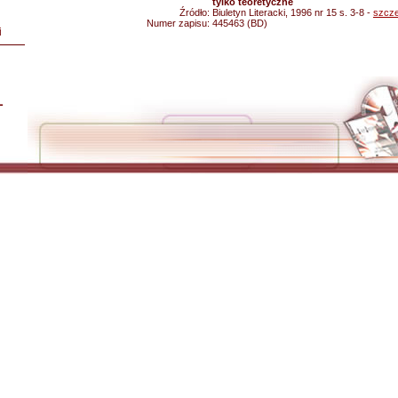
tylko teoretyczne
Źródło:
Biuletyn Literacki, 1996 nr 15 s. 3-8 -
szcze
Numer zapisu:
445463 (BD)
i
L