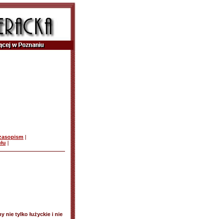
czasopism
|
ułu
|
nie tylko łużyckie i nie