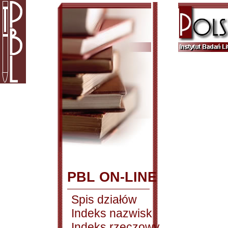
PBL ON-LINE
Spis działów
Indeks nazwisk
Indeks rzeczowy