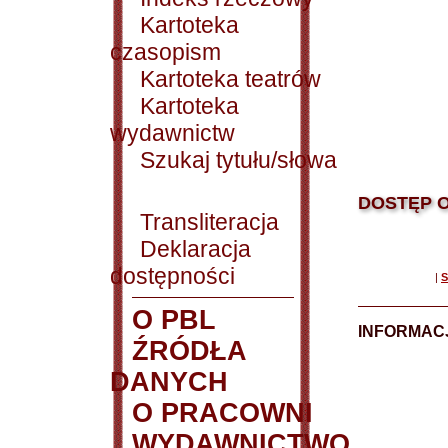
Kartoteka
czasopism
Kartoteka teatrów
Kartoteka
wydawnictw
Szukaj tytułu/słowa
DOSTĘP O
Transliteracja
Deklaracja
dostępności
|
S
O PBL
INFORMACJ
ŹRÓDŁA
DANYCH
O PRACOWNI
WYDAWNICTWO