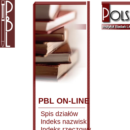
PBL ON-LINE
Spis działów
Indeks nazwisk
Indeks rzeczowy