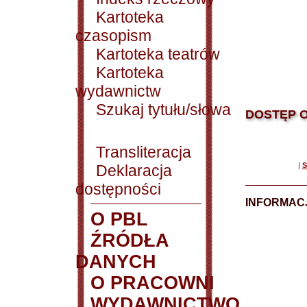
Kartoteka
czasopism
Kartoteka teatrów
Kartoteka
wydawnictw
Szukaj tytułu/słowa
DOSTĘP O
Transliteracja
|
S
Deklaracja
dostępności
INFORMACJ
O PBL
ŹRÓDŁA
DANYCH
O PRACOWNI
WYDAWNICTWO