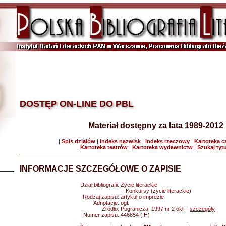
DOSTĘP ON-LINE DO PBL
Materiał dostępny za lata 1989-2012
|
Spis działów
|
Indeks nazwisk
|
Indeks rzeczowy
|
Kartoteka 
|
Kartoteka teatrów
|
Kartoteka wydawnictw
|
Szukaj tyt
INFORMACJE SZCZEGÓŁOWE O ZAPISIE
Dział bibliografii:
Życie literackie
- Konkursy (życie literackie)
Rodzaj zapisu:
artykuł o imprezie
Adnotacje:
ogł.
Źródło:
Pogranicza, 1997 nr 2 okł. -
szczegóły
Numer zapisu:
446854 (IH)