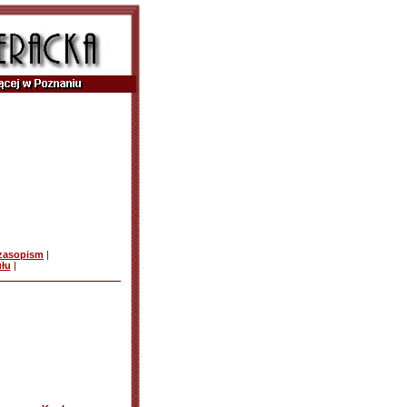
czasopism
|
ułu
|