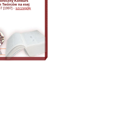
 Doroczny Konkurs
h Twórców na esej
97 [1997] -
szczegóły