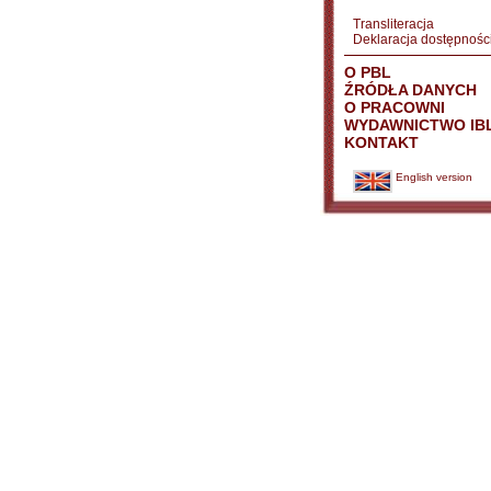
Transliteracja
Deklaracja dostępnośc
O PBL
ŹRÓDŁA DANYCH
O PRACOWNI
WYDAWNICTWO IB
KONTAKT
English version