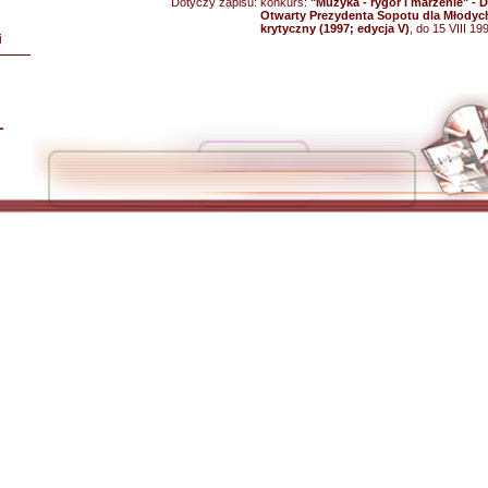
Dotyczy zapisu:
konkurs:
"Muzyka - rygor i marzenie" -
Otwarty Prezydenta Sopotu dla Młodyc
krytyczny (1997; edycja V)
, do 15 VIII 19
i
L