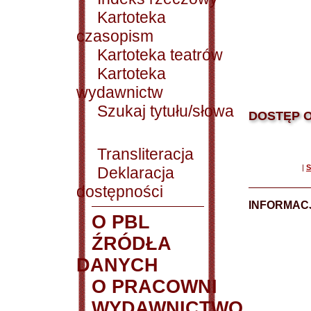
Kartoteka
czasopism
Kartoteka teatrów
Kartoteka
wydawnictw
Szukaj tytułu/słowa
DOSTĘP O
Transliteracja
|
S
Deklaracja
dostępności
INFORMACJ
O PBL
ŹRÓDŁA
DANYCH
O PRACOWNI
WYDAWNICTWO