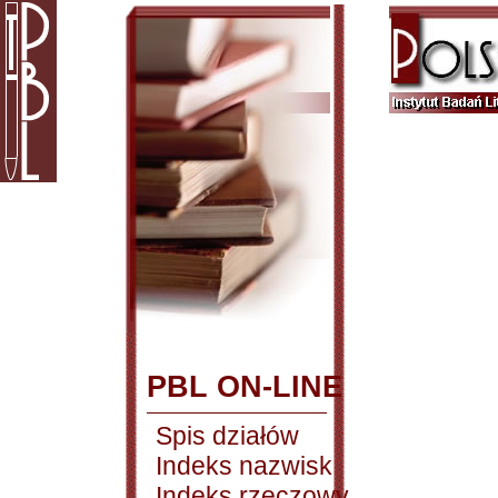
PBL ON-LINE
Spis działów
Indeks nazwisk
Indeks rzeczowy