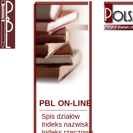
PBL ON-LINE
Spis działów
Indeks nazwisk
Indeks rzeczowy