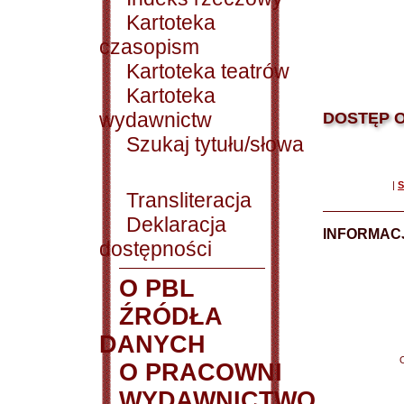
Kartoteka
czasopism
Kartoteka teatrów
Kartoteka
wydawnictw
DOSTĘP O
Szukaj tytułu/słowa
|
S
Transliteracja
Deklaracja
INFORMACJ
dostępności
O PBL
ŹRÓDŁA
DANYCH
O PRACOWNI
WYDAWNICTWO