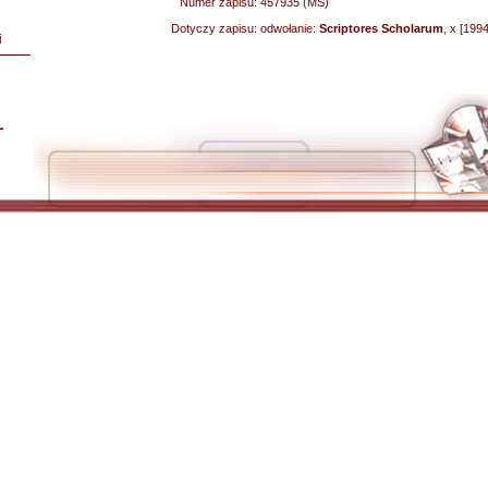
Numer zapisu:
457935 (MS)
Dotyczy zapisu:
odwołanie:
Scriptores Scholarum
, x [199
i
L