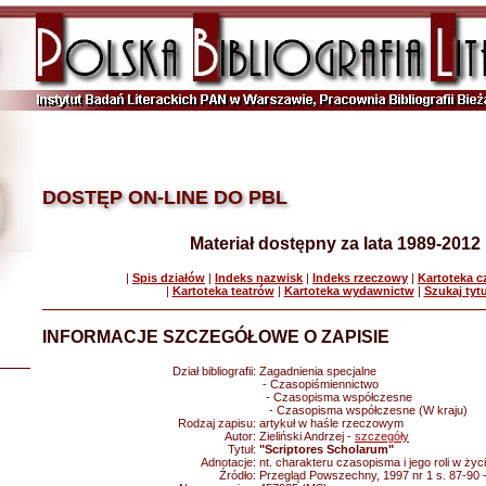
DOSTĘP ON-LINE DO PBL
Materiał dostępny za lata 1989-2012
|
Spis działów
|
Indeks nazwisk
|
Indeks rzeczowy
|
Kartoteka 
|
Kartoteka teatrów
|
Kartoteka wydawnictw
|
Szukaj tyt
INFORMACJE SZCZEGÓŁOWE O ZAPISIE
Dział bibliografii:
Zagadnienia specjalne
- Czasopiśmiennictwo
- Czasopisma współczesne
- Czasopisma współczesne (W kraju)
Rodzaj zapisu:
artykuł w haśle rzeczowym
Autor:
Zieliński Andrzej -
szczegóły
Tytuł:
"Scriptores Scholarum"
Adnotacje:
nt. charakteru czasopisma i jego roli w życ
Źródło:
Przegląd Powszechny, 1997 nr 1 s. 87-90 