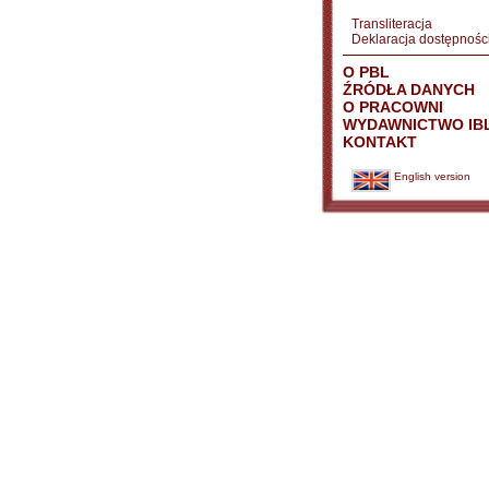
Transliteracja
Deklaracja dostępnośc
O PBL
ŹRÓDŁA DANYCH
O PRACOWNI
WYDAWNICTWO IB
KONTAKT
English version