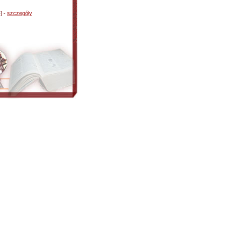
4] -
szczegóły