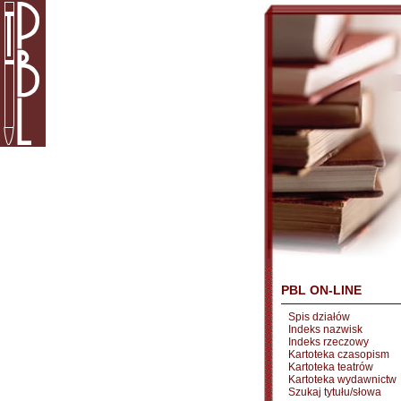
PBL ON-LINE
Spis działów
Indeks nazwisk
Indeks rzeczowy
Kartoteka czasopism
Kartoteka teatrów
Kartoteka wydawnictw
Szukaj tytułu/słowa