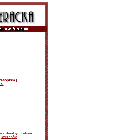
czasopism
|
ułu
|
iu kulturalnym Lublina
-
szczegóły