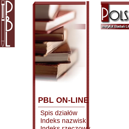
PBL ON-LINE
Spis działów
Indeks nazwisk
Indeks rzeczowy