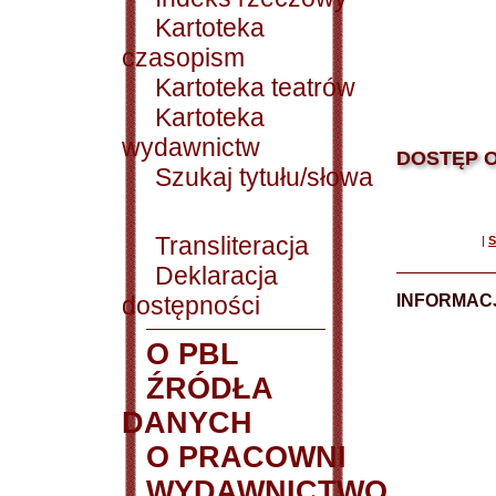
Kartoteka
czasopism
Kartoteka teatrów
Kartoteka
wydawnictw
DOSTĘP O
Szukaj tytułu/słowa
Transliteracja
|
S
Deklaracja
dostępności
INFORMACJ
O PBL
ŹRÓDŁA
DANYCH
O PRACOWNI
WYDAWNICTWO