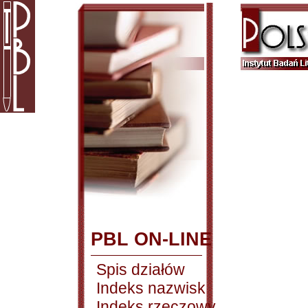
PBL ON-LINE
Spis działów
Indeks nazwisk
Indeks rzeczowy