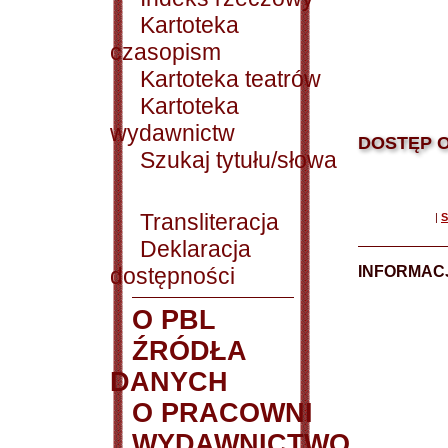
Kartoteka
czasopism
Kartoteka teatrów
Kartoteka
wydawnictw
DOSTĘP O
Szukaj tytułu/słowa
Transliteracja
|
S
Deklaracja
dostępności
INFORMACJ
O PBL
ŹRÓDŁA
DANYCH
O PRACOWNI
WYDAWNICTWO