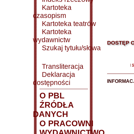
Kartoteka
czasopism
Kartoteka teatrów
Kartoteka
wydawnictw
DOSTĘP O
Szukaj tytułu/słowa
Transliteracja
|
S
Deklaracja
dostępności
INFORMACJ
O PBL
ŹRÓDŁA
DANYCH
O PRACOWNI
WYDAWNICTWO