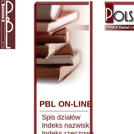
PBL ON-LINE
Spis działów
Indeks nazwisk
Indeks rzeczowy