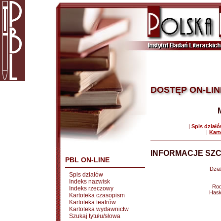
DOSTĘP ON-LIN
|
Spis dział
|
Kart
INFORMACJE SZC
PBL ON-LINE
Dział
Spis działów
Indeks nazwisk
Rod
Indeks rzeczowy
Hasł
Kartoteka czasopism
Kartoteka teatrów
Kartoteka wydawnictw
Szukaj tytułu/słowa