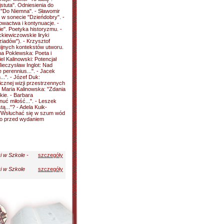
jstuta". Odniesienia do
"Do Niemna". - Sławomir
 w sonecie "Dzieńdobry". -
owactwa i kontynuacje. -
e". Poetyka historyzmu. -
kiewiczowskie liryki
ziadów"). - Krzysztof
gijnych kontekstów utworu.
na Poklewska: Poeta i
el Kalinowski: Potencjał
Mieczysław Inglot: Nad
 perennius...". - Jacek
.". - Józef Duk:
licznej wizji przestrzennych
- Maria Kalinowska: "Zdania
kie. - Barbara
nuć miłość...". - Leszek
ą..."? - Adela Kuik-
- "Wsłuchać się w szum wód
ewo przed wydaniem
i w Szkole -
szczegóły
i w Szkole
szczegóły