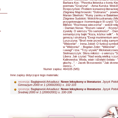
Barbara Koc: "Piosnka litewska o koniu Kie
poematu "Grażyna". - Anna Kurska: Wokół 
Rzepczyński: Problem konwencji literackiej
i
Zbigniew Majchrowski: "Dobranoc" - powin
Marian Śliwiński: "Ruiny zamku w Bałakławi
Zbigniew Sudolski: Wokół Arcydramatu (Mic
przygotowujące i komentujące III część "D
Biliński: "Rozmowa wieczorna" - wokół reli
- Damian Noras: "Rozum i wiara". - Krysty
L
żywioły. O wierszu "Do samotności". - Dani
semantyczny bajki "Koza, kózka i wilk". - 
genezą i strukturą "Exegi munimentum aere
Lyszczyna: "Broń mnie przed sobą samym..
"Widzenie". - Irena Jokiel: O funkcji symbo
w "Widzeniu". - Bogdan Zeler: "Widzenie". 
i uwagi" i tzw. "Trzy urywki" Mickiewiczows
Stelmaszczyk: Sfera miłości - o wierszu "S
Libera: Jak czytać "Nad wodą wielką i czyst
Kalinowska: Woda, wiatr i dźwięki świata 
głuchy...". - Jacek Brzozowski: "Jak drz
owocu...".
Numer zapisu:
464105 (MS)
Inne zapisy dotyczące tego materiału:
recenzja:
Bagłajewski Arkadiusz:
Nowe leksykony o literaturze
.
Język Polsk
Gimnazjum 2000 nr 1 (2000/2001) s. 102-103
recenzja:
Bagłajewski Arkadiusz:
Nowe leksykony o literaturze
.
Język Polsk
Średniej 2000 nr 1 (2000/2001) s. 100-106