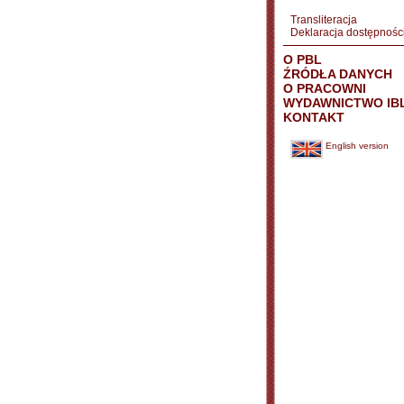
Transliteracja
Deklaracja dostępnośc
O PBL
ŹRÓDŁA DANYCH
O PRACOWNI
WYDAWNICTWO IB
KONTAKT
English version