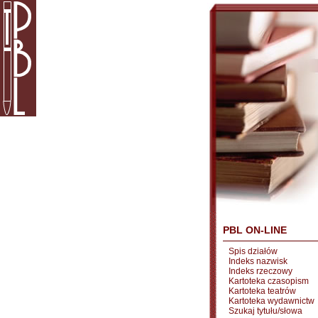
PBL ON-LINE
Spis działów
Indeks nazwisk
Indeks rzeczowy
Kartoteka czasopism
Kartoteka teatrów
Kartoteka wydawnictw
Szukaj tytułu/słowa