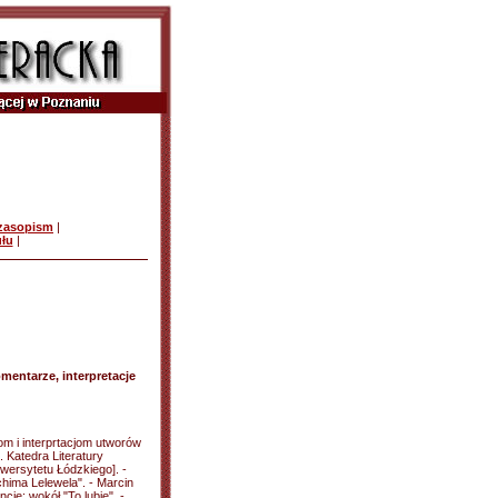
czasopism
|
ułu
|
mentarze, interpretacje
zom i interprtacjom utworów
. Katedra Literatury
wersytetu Łódzkiego]. -
chima Lelewela". - Marcin
cje: wokół "To lubię". -