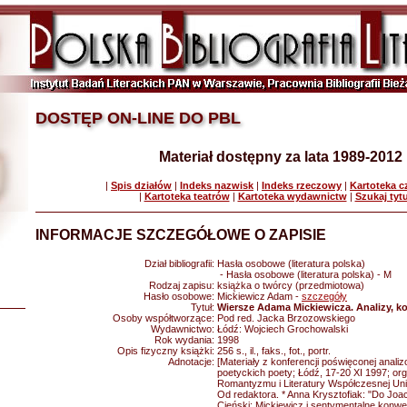
DOSTĘP ON-LINE DO PBL
Materiał dostępny za lata 1989-2012
|
Spis działów
|
Indeks nazwisk
|
Indeks rzeczowy
|
Kartoteka 
|
Kartoteka teatrów
|
Kartoteka wydawnictw
|
Szukaj tyt
INFORMACJE SZCZEGÓŁOWE O ZAPISIE
Dział bibliografii:
Hasła osobowe (literatura polska)
- Hasła osobowe (literatura polska) - M
Rodzaj zapisu:
książka o twórcy (przedmiotowa)
Hasło osobowe:
Mickiewicz Adam -
szczegóły
Tytuł:
Wiersze Adama Mickiewicza. Analizy, ko
Osoby współtworzące:
Pod red. Jacka Brzozowskiego
Wydawnictwo:
Łódź: Wojciech Grochowalski
Rok wydania:
1998
Opis fizyczny książki:
256 s., il., faks., fot., portr.
Adnotacje:
[Materiały z konferencji poświęconej anali
poetyckich poety; Łódź, 17-20 XI 1997; org
Romantyzmu i Literatury Współczesnej Uni
Od redaktora. * Anna Krysztofiak: "Do Joa
Cieński: Mickiewicz i sentymentalne konwen