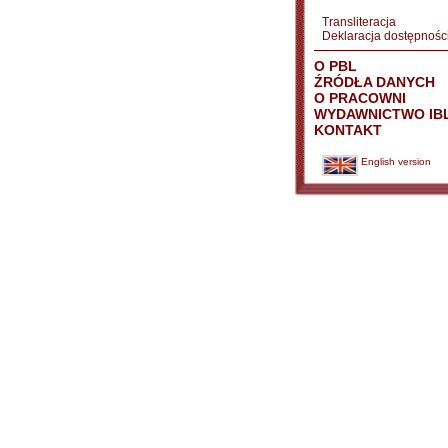
Transliteracja
Deklaracja dostępnośc
O PBL
ŹRÓDŁA DANYCH
O PRACOWNI
WYDAWNICTWO IB
KONTAKT
English version