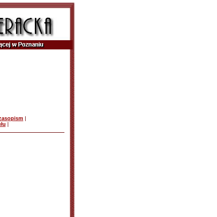
czasopism
|
ułu
|