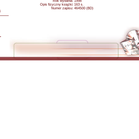
Rok wydania:
1998
Opis fizyczny książki:
163 s.
Numer zapisu:
464500 (BD)
i
L