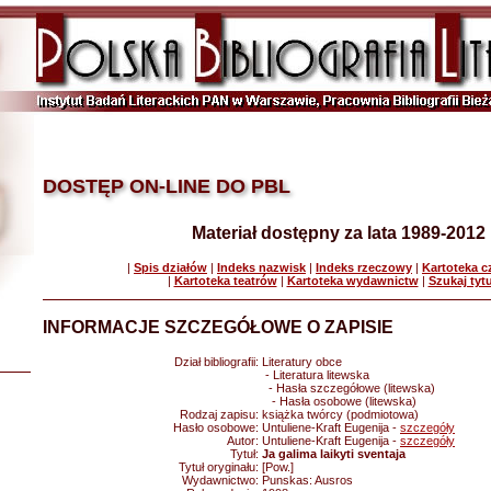
DOSTĘP ON-LINE DO PBL
Materiał dostępny za lata 1989-2012
|
Spis działów
|
Indeks nazwisk
|
Indeks rzeczowy
|
Kartoteka 
|
Kartoteka teatrów
|
Kartoteka wydawnictw
|
Szukaj tyt
INFORMACJE SZCZEGÓŁOWE O ZAPISIE
Dział bibliografii:
Literatury obce
- Literatura litewska
- Hasła szczegółowe (litewska)
- Hasła osobowe (litewska)
Rodzaj zapisu:
książka twórcy (podmiotowa)
Hasło osobowe:
Untuliene-Kraft Eugenija -
szczegóły
Autor:
Untuliene-Kraft Eugenija -
szczegóły
Tytuł:
Ja galima laikyti sventaja
Tytuł oryginału:
[Pow.]
Wydawnictwo:
Punskas: Ausros