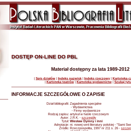
DOSTĘP ON-LINE DO PBL
Materiał dostępny za lata 1989-2012
|
Spis działów
|
Indeks nazwisk
|
Indeks rzeczowy
|
Kartoteka 
|
Kartoteka teatrów
|
Kartoteka wydawnictw
|
Szukaj tyt
INFORMACJE SZCZEGÓŁOWE O ZAPISIE
Dział bibliografii:
Zagadnienia specjalne
- Wydawnictwa
- Firmy wydawnicze
Rodzaj zapisu:
artykuł w haśle rzeczowym
Autor:
J.R.K. -
szczegóły
Tytuł:
Wiesław Dymny i inni
Adnotacje:
nt. nowej serii literatury polskiej - "Sami Swo
Źródło:
Rzeczpospolita, 1997 nr 211 s. 26 -
szczeg