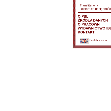
Transliteracja
Deklaracja dostępnośc
O PBL
ŹRÓDŁA DANYCH
O PRACOWNI
WYDAWNICTWO IB
KONTAKT
English version