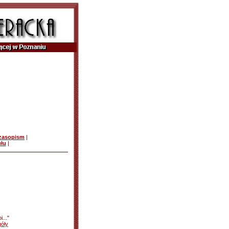
czasopism
|
ułu
|
i..."
óły