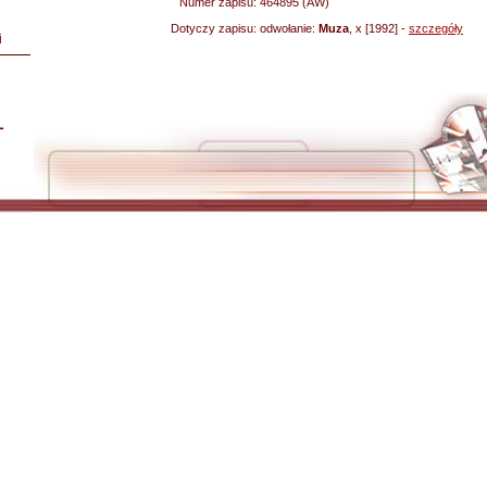
Numer zapisu:
464895 (AW)
Dotyczy zapisu:
odwołanie:
Muza
, x [1992] -
szczegóły
i
L