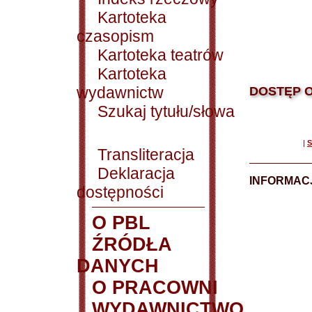
Kartoteka
czasopism
Kartoteka teatrów
Kartoteka
wydawnictw
DOSTĘP O
Szukaj tytułu/słowa
|
S
Transliteracja
Deklaracja
INFORMACJ
dostępności
O PBL
ŹRÓDŁA
DANYCH
O PRACOWNI
WYDAWNICTWO