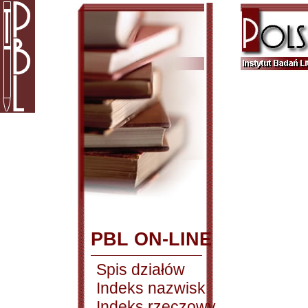
PBL ON-LINE
Spis działów
Indeks nazwisk
Indeks rzeczowy