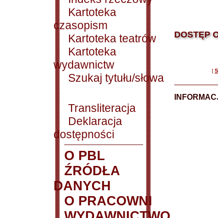
Kartoteka
czasopism
DOSTĘP O
Kartoteka teatrów
Kartoteka
wydawnictw
|
S
Szukaj tytułu/słowa
INFORMACJ
Transliteracja
Deklaracja
dostępności
O PBL
ŹRÓDŁA
DANYCH
O PRACOWNI
WYDAWNICTWO