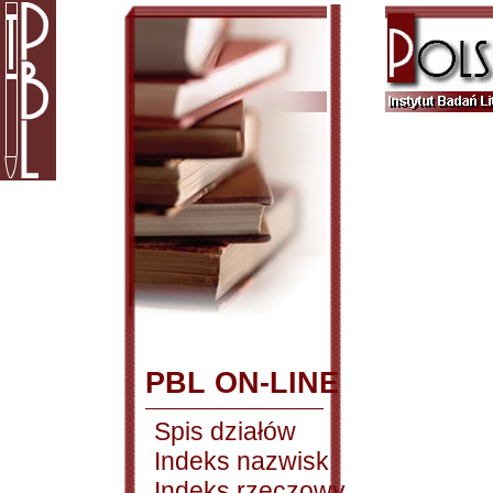
PBL ON-LINE
Spis działów
Indeks nazwisk
Indeks rzeczowy