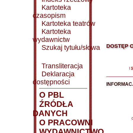
Kartoteka
czasopism
Kartoteka teatrów
Kartoteka
wydawnictw
DOSTĘP O
Szukaj tytułu/słowa
Transliteracja
|
S
Deklaracja
dostępności
INFORMACJ
O PBL
ŹRÓDŁA
DANYCH
O PRACOWNI
WYDAWNICTWO