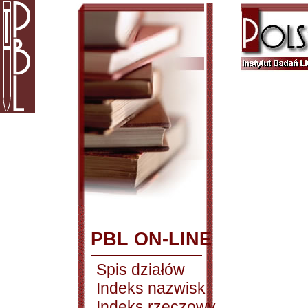
PBL ON-LINE
Spis działów
Indeks nazwisk
Indeks rzeczowy