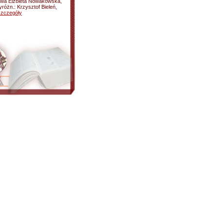
 Ewa Elżbieta Nowakowska,
różn.: Krzysztof Bieleń,
szczegóły