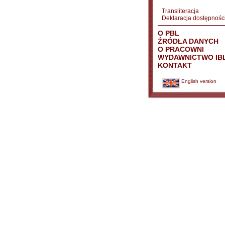
Transliteracja
Deklaracja dostępnośc
O PBL
ŹRÓDŁA DANYCH
O PRACOWNI
WYDAWNICTWO IB
KONTAKT
English version