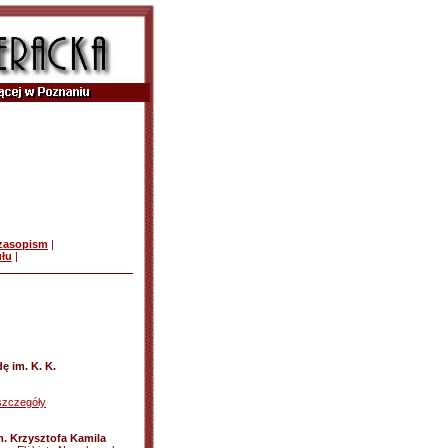
czasopism
|
ułu
|
ę im. K. K.
szczegóły
. Krzysztofa Kamila