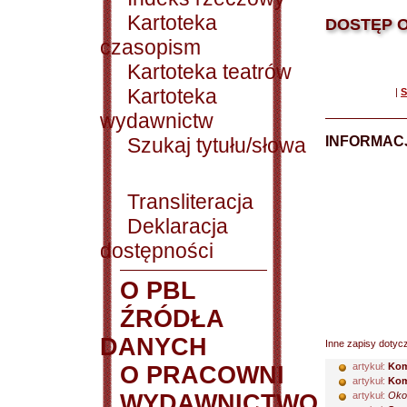
Kartoteka
DOSTĘP O
czasopism
Kartoteka teatrów
Kartoteka
|
S
wydawnictw
Szukaj tytułu/słowa
INFORMACJ
Transliteracja
Deklaracja
dostępności
O PBL
ŹRÓDŁA
DANYCH
Inne zapisy dotyc
artykuł:
Kom
O PRACOWNI
artykuł:
Kom
WYDAWNICTWO
artykuł:
Okol