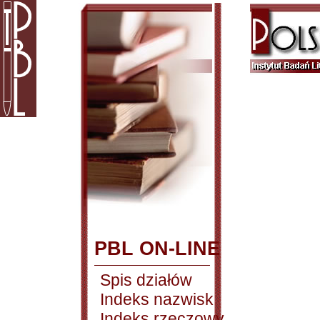
PBL ON-LINE
Spis działów
Indeks nazwisk
Indeks rzeczowy