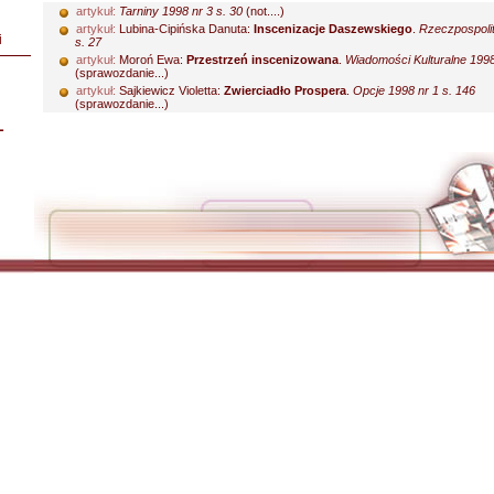
artykuł:
Tarniny 1998 nr 3 s. 30
(not....)
artykuł:
Lubina-Cipińska Danuta:
Inscenizacje Daszewskiego
.
Rzeczpospolit
i
s. 27
artykuł:
Moroń Ewa:
Przestrzeń inscenizowana
.
Wiadomości Kulturalne 1998 
(sprawozdanie...)
artykuł:
Sajkiewicz Violetta:
Zwierciadło Prospera
.
Opcje 1998 nr 1 s. 146
(sprawozdanie...)
L