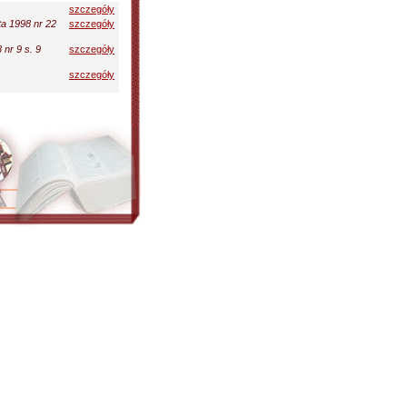
szczegóły
a 1998 nr 22
szczegóły
nr 9 s. 9
szczegóły
szczegóły