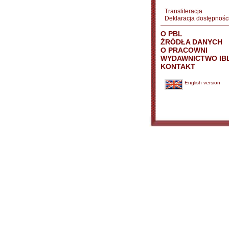
Transliteracja
Deklaracja dostępnośc
O PBL
ŹRÓDŁA DANYCH
O PRACOWNI
WYDAWNICTWO IB
KONTAKT
English version