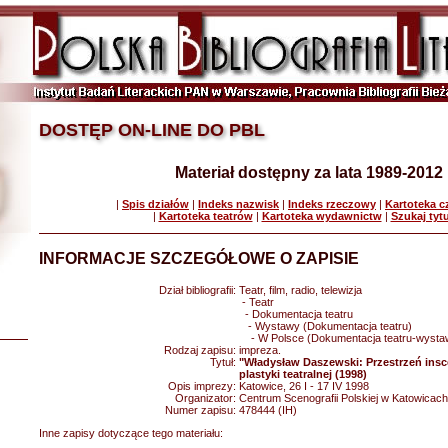
DOSTĘP ON-LINE DO PBL
Materiał dostępny za lata 1989-2012
|
Spis działów
|
Indeks nazwisk
|
Indeks rzeczowy
|
Kartoteka 
|
Kartoteka teatrów
|
Kartoteka wydawnictw
|
Szukaj tyt
INFORMACJE SZCZEGÓŁOWE O ZAPISIE
Dział bibliografii:
Teatr, film, radio, telewizja
- Teatr
- Dokumentacja teatru
- Wystawy (Dokumentacja teatru)
- W Polsce (Dokumentacja teatru-wysta
Rodzaj zapisu:
impreza.
Tytuł:
"Władysław Daszewski: Przestrzeń ins
plastyki teatralnej (1998)
Opis imprezy:
Katowice, 26 I - 17 IV 1998
Organizator:
Centrum Scenografii Polskiej w Katowicach
Numer zapisu:
478444 (IH)
Inne zapisy dotyczące tego materiału: