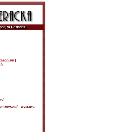
czasopism
|
ułu
|
wy)
cenizowana" - wystawa