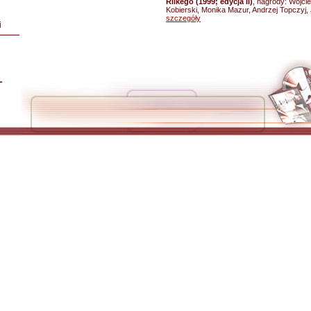
Rilkego (1999; edycja II)
, nagrody: Wojc
Kobierski, Monika Mazur, Andrzej Topczyj, 
szczegóły
i
L