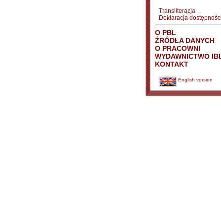
Transliteracja
Deklaracja dostępnośc
O PBL
ŹRÓDŁA DANYCH
O PRACOWNI
WYDAWNICTWO IB
KONTAKT
English version