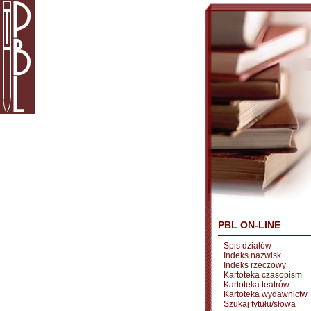
PBL ON-LINE
Spis działów
Indeks nazwisk
Indeks rzeczowy
Kartoteka czasopism
Kartoteka teatrów
Kartoteka wydawnictw
Szukaj tytułu/słowa