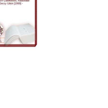
iech Gawłowski, Radosław
Jerzy Utkin [1999] -