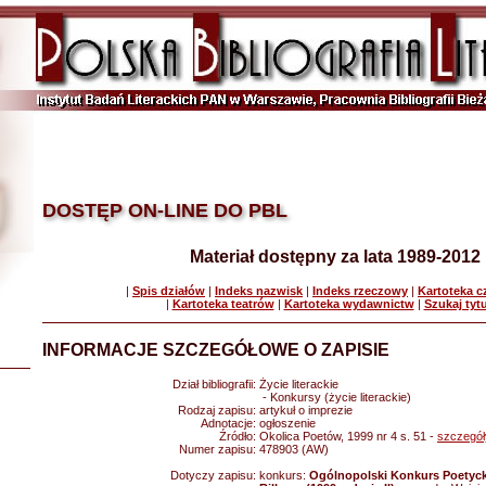
DOSTĘP ON-LINE DO PBL
Materiał dostępny za lata 1989-2012
|
Spis działów
|
Indeks nazwisk
|
Indeks rzeczowy
|
Kartoteka 
|
Kartoteka teatrów
|
Kartoteka wydawnictw
|
Szukaj tyt
INFORMACJE SZCZEGÓŁOWE O ZAPISIE
Dział bibliografii:
Życie literackie
- Konkursy (życie literackie)
Rodzaj zapisu:
artykuł o imprezie
Adnotacje:
ogłoszenie
Źródło:
Okolica Poetów, 1999 nr 4 s. 51 -
szczegół
Numer zapisu:
478903 (AW)
Dotyczy zapisu:
konkurs:
Ogólnopolski Konkurs Poetycki