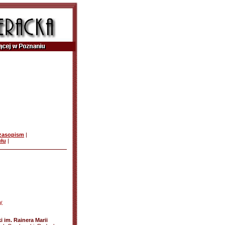
czasopism
|
ułu
|
y
 im. Rainera Marii