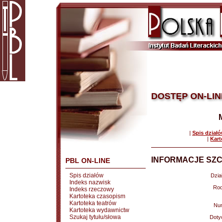
DOSTĘP ON-LIN
|
Spis dział
|
Kart
INFORMACJE SZC
PBL ON-LINE
Spis działów
Dział
Indeks nazwisk
Rod
Indeks rzeczowy
Kartoteka czasopism
Kartoteka teatrów
Nu
Kartoteka wydawnictw
Szukaj tytułu/słowa
Doty