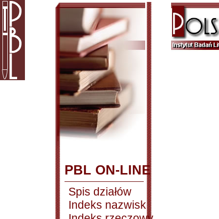
PBL ON-LINE
Spis działów
Indeks nazwisk
Indeks rzeczowy