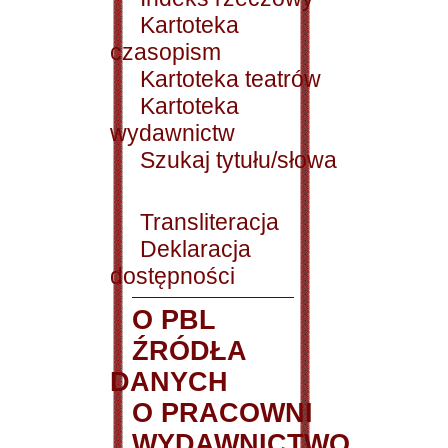
Kartoteka
czasopism
Kartoteka teatrów
Kartoteka
wydawnictw
Szukaj tytułu/słowa
Transliteracja
Deklaracja
dostępności
O PBL
ŹRÓDŁA
DANYCH
O PRACOWNI
WYDAWNICTWO