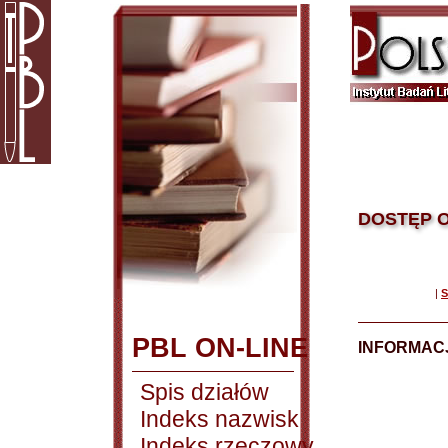
DOSTĘP O
|
S
PBL ON-LINE
INFORMACJ
Spis działów
Indeks nazwisk
Indeks rzeczowy