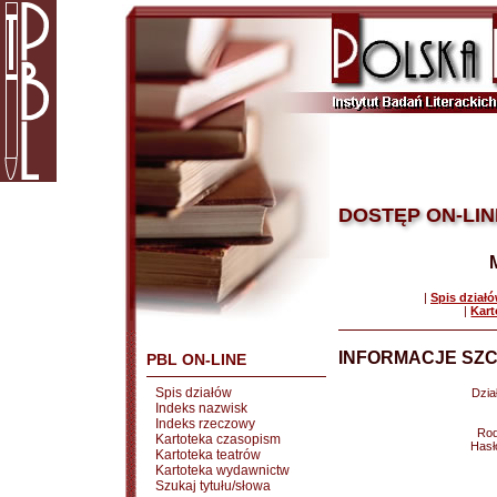
DOSTĘP ON-LIN
|
Spis dział
|
Kart
INFORMACJE SZC
PBL ON-LINE
Spis działów
Dział
Indeks nazwisk
Indeks rzeczowy
Rod
Kartoteka czasopism
Hasł
Kartoteka teatrów
Kartoteka wydawnictw
Szukaj tytułu/słowa