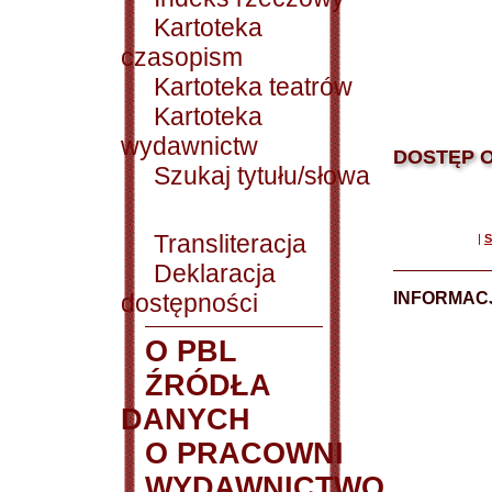
Kartoteka
czasopism
Kartoteka teatrów
Kartoteka
wydawnictw
DOSTĘP O
Szukaj tytułu/słowa
Transliteracja
|
S
Deklaracja
dostępności
INFORMACJ
O PBL
ŹRÓDŁA
DANYCH
O PRACOWNI
WYDAWNICTWO