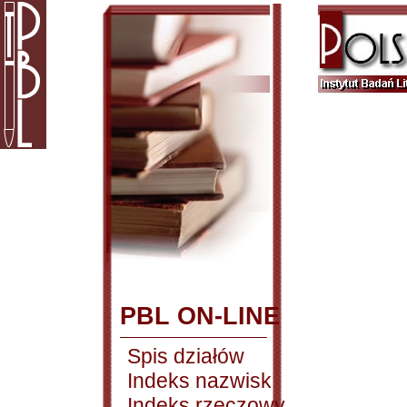
PBL ON-LINE
Spis działów
Indeks nazwisk
Indeks rzeczowy