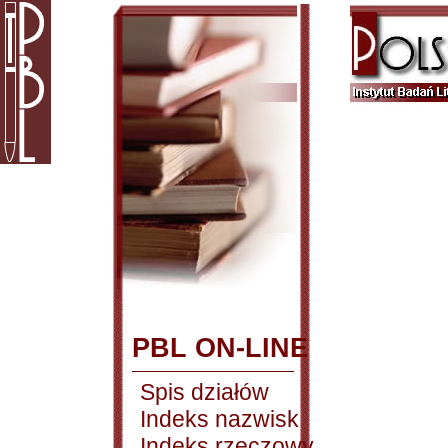
PBL ON-LINE
Spis działów
Indeks nazwisk
Indeks rzeczowy