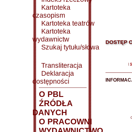
Kartoteka
czasopism
Kartoteka teatrów
Kartoteka
wydawnictw
DOSTĘP O
Szukaj tytułu/słowa
Transliteracja
|
S
Deklaracja
dostępności
INFORMACJ
O PBL
ŹRÓDŁA
DANYCH
O PRACOWNI
WYDAWNICTWO