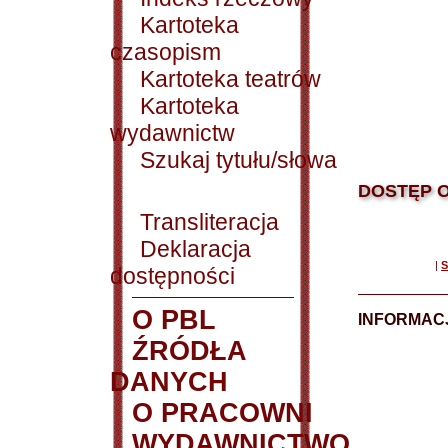
Kartoteka
czasopism
Kartoteka teatrów
Kartoteka
wydawnictw
Szukaj tytułu/słowa
DOSTĘP O
Transliteracja
Deklaracja
|
S
dostępności
O PBL
INFORMACJ
ŹRÓDŁA
DANYCH
O PRACOWNI
WYDAWNICTWO