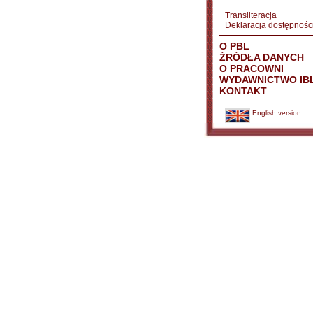
Transliteracja
Deklaracja dostępnośc
O PBL
ŹRÓDŁA DANYCH
O PRACOWNI
WYDAWNICTWO IB
KONTAKT
English version