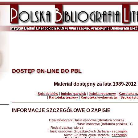
DOSTĘP ON-LINE DO PBL
Materiał dostępny za lata 1989-2012
|
Spis działów
|
Indeks nazwisk
|
Indeks rzeczowy
|
Kartoteka 
|
Kartoteka teatrów
|
Kartoteka wydawnictw
|
Szukaj tyt
INFORMACJE SZCZEGÓŁOWE O ZAPISIE
Dział bibliografii:
Hasła osobowe (literatura polska)
- Hasła osobowe (literatura polska) - G
Rodzaj zapisu:
wiersz
Hasło osobowe:
Gruszka-Zych Barbara -
szczegóły
Autor:
Gruszka-Zych Barbara -
szczegóły