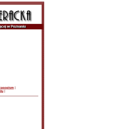
czasopism
|
ułu
|