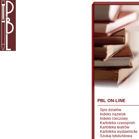
PBL ON-LINE
Spis działów
Indeks nazwisk
Indeks rzeczowy
Kartoteka czasopism
Kartoteka teatrów
Kartoteka wydawnictw
Szukaj tytułu/słowa