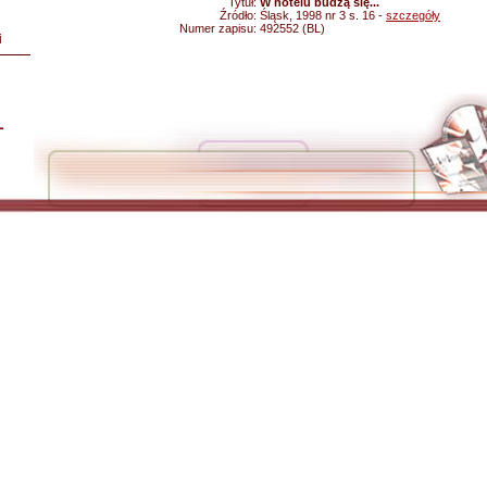
Tytuł:
W hotelu budzą się...
Źródło:
Śląsk, 1998 nr 3 s. 16 -
szczegóły
Numer zapisu:
492552 (BL)
i
L