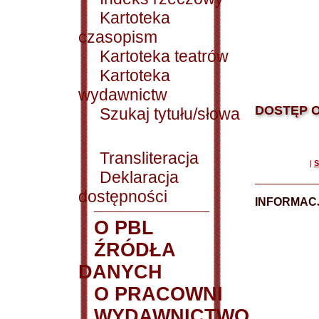
Kartoteka
czasopism
Kartoteka teatrów
Kartoteka
wydawnictw
DOSTĘP O
Szukaj tytułu/słowa
Transliteracja
|
S
Deklaracja
dostępności
INFORMACJ
O PBL
ŹRÓDŁA
DANYCH
O PRACOWNI
WYDAWNICTWO