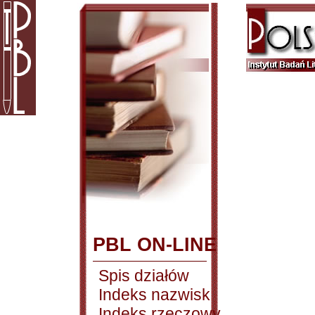
PBL ON-LINE
Spis działów
Indeks nazwisk
Indeks rzeczowy