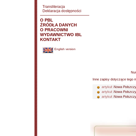
Transliteracja
Deklaracja dostępności
O PBL
ŹRÓDŁA DANYCH
O PRACOWNI
WYDAWNICTWO IBL
KONTAKT
English version
Nu
Inne zapisy dotyczące tego m
artykuł:
Nowa Polszczyz
artykuł:
Nowa Polszczyz
artykuł:
Nowa Polszczy