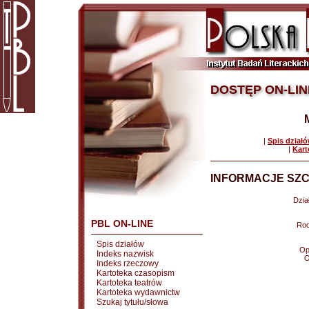
DOSTĘP ON-LIN
|
Spis dział
|
Kart
INFORMACJE SZC
Dział
PBL ON-LINE
Rod
Spis działów
Op
Indeks nazwisk
O
Indeks rzeczowy
Kartoteka czasopism
Kartoteka teatrów
Kartoteka wydawnictw
Szukaj tytułu/słowa