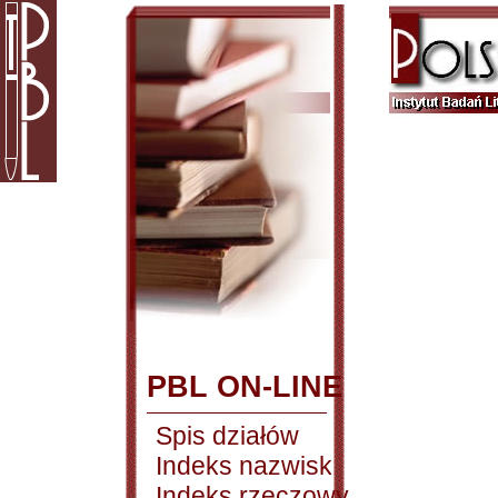
PBL ON-LINE
Spis działów
Indeks nazwisk
Indeks rzeczowy