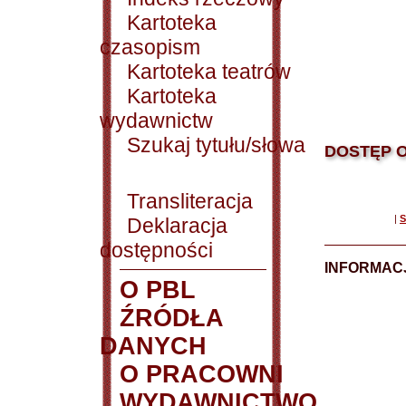
Kartoteka
czasopism
Kartoteka teatrów
Kartoteka
wydawnictw
Szukaj tytułu/słowa
DOSTĘP O
Transliteracja
|
S
Deklaracja
dostępności
INFORMACJ
O PBL
ŹRÓDŁA
DANYCH
O PRACOWNI
WYDAWNICTWO