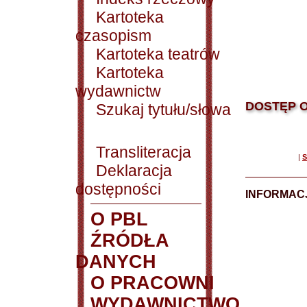
Kartoteka
czasopism
Kartoteka teatrów
Kartoteka
wydawnictw
DOSTĘP O
Szukaj tytułu/słowa
Transliteracja
|
S
Deklaracja
dostępności
INFORMACJ
O PBL
ŹRÓDŁA
DANYCH
O PRACOWNI
WYDAWNICTWO