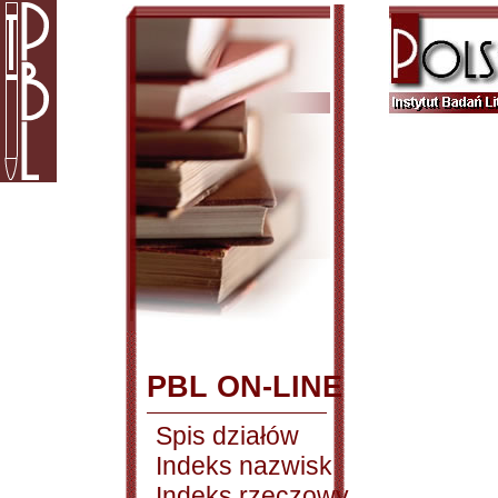
PBL ON-LINE
Spis działów
Indeks nazwisk
Indeks rzeczowy