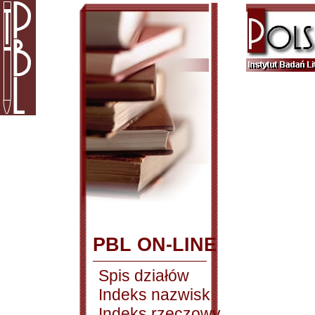
PBL ON-LINE
Spis działów
Indeks nazwisk
Indeks rzeczowy