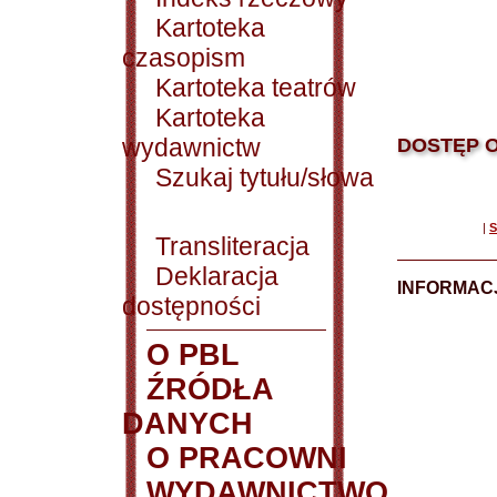
Kartoteka
czasopism
Kartoteka teatrów
Kartoteka
wydawnictw
DOSTĘP O
Szukaj tytułu/słowa
|
S
Transliteracja
Deklaracja
INFORMACJ
dostępności
O PBL
ŹRÓDŁA
DANYCH
O PRACOWNI
WYDAWNICTWO