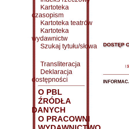
Kartoteka
czasopism
Kartoteka teatrów
Kartoteka
wydawnictw
DOSTĘP O
Szukaj tytułu/słowa
Transliteracja
|
S
Deklaracja
dostępności
INFORMACJ
O PBL
ŹRÓDŁA
DANYCH
O PRACOWNI
WYDAWNICTWO