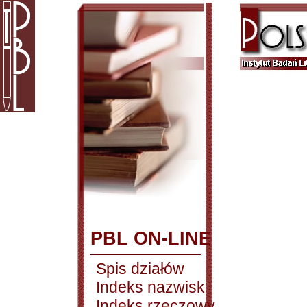
PBL ON-LINE
Spis działów
Indeks nazwisk
Indeks rzeczowy