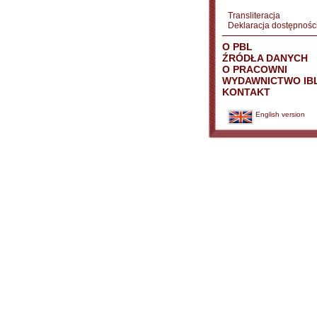
Transliteracja
Deklaracja dostępnośc
O PBL
ŹRÓDŁA DANYCH
O PRACOWNI
WYDAWNICTWO IB
KONTAKT
English version