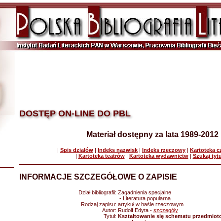
DOSTĘP ON-LINE DO PBL
Materiał dostępny za lata 1989-2012
|
Spis działów
|
Indeks nazwisk
|
Indeks rzeczowy
|
Kartoteka 
|
Kartoteka teatrów
|
Kartoteka wydawnictw
|
Szukaj tyt
INFORMACJE SZCZEGÓŁOWE O ZAPISIE
Dział bibliografii:
Zagadnienia specjalne
- Literatura popularna
Rodzaj zapisu:
artykuł w haśle rzeczowym
Autor:
Rudolf Edyta -
szczegóły
Tytuł:
Kształtowanie się schematu przedmioto