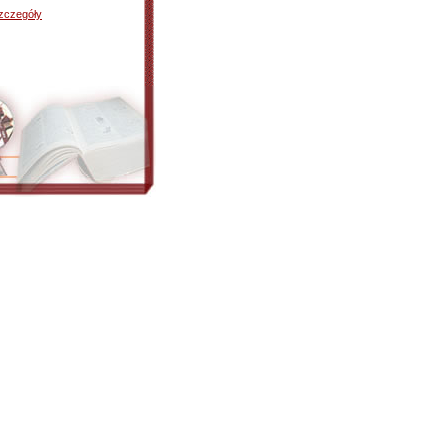
zczegóły