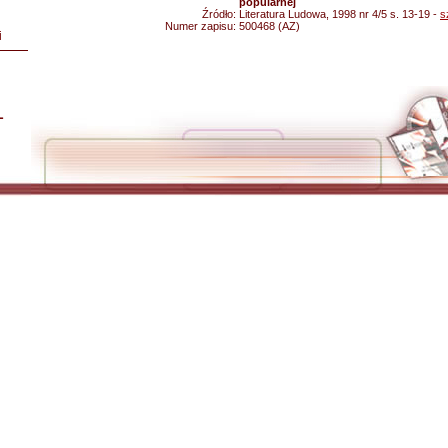
popularnej
Źródło:
Literatura Ludowa, 1998 nr 4/5 s. 13-19 -
s
Numer zapisu:
500468 (AZ)
i
L