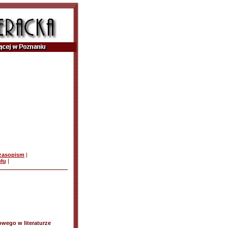
czasopism
|
ułu
|
wego w literaturze