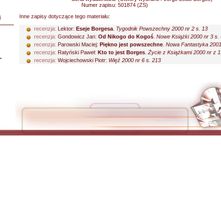
Numer zapisu:
501874 (ZS)
Inne zapisy dotyczące tego materiału:
i
recenzja:
Lektor:
Eseje Borgesa
.
Tygodnik Powszechny 2000 nr 2 s. 13
recenzja:
Gondowicz Jan:
Od Nikogo do Kogoś
.
Nowe Książki 2000 nr 3 s.
recenzja:
Parowski Maciej:
Piękno jest powszechne
.
Nowa Fantastyka 2001 
recenzja:
Ratyński Paweł:
Kto to jest Borges
.
Życie z Książkami 2000 nr z 19
L
recenzja:
Wojciechowski Piotr:
Więź 2000 nr 6 s. 213