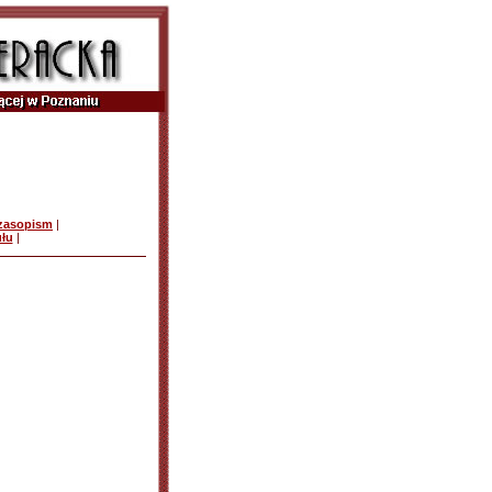
czasopism
|
ułu
|