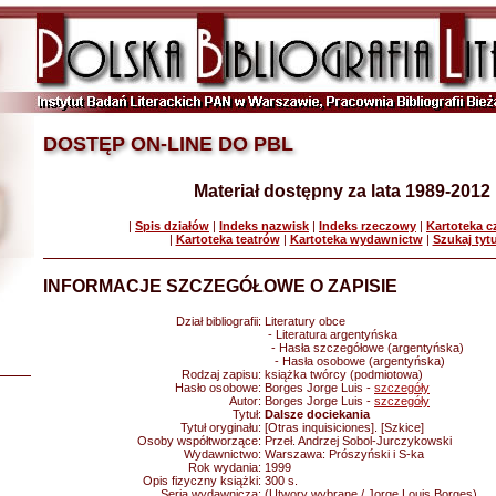
DOSTĘP ON-LINE DO PBL
Materiał dostępny za lata 1989-2012
|
Spis działów
|
Indeks nazwisk
|
Indeks rzeczowy
|
Kartoteka 
|
Kartoteka teatrów
|
Kartoteka wydawnictw
|
Szukaj tyt
INFORMACJE SZCZEGÓŁOWE O ZAPISIE
Dział bibliografii:
Literatury obce
- Literatura argentyńska
- Hasła szczegółowe (argentyńska)
- Hasła osobowe (argentyńska)
Rodzaj zapisu:
książka twórcy (podmiotowa)
Hasło osobowe:
Borges Jorge Luis -
szczegóły
Autor:
Borges Jorge Luis -
szczegóły
Tytuł:
Dalsze dociekania
Tytuł oryginału:
[Otras inquisiciones]. [Szkice]
Osoby współtworzące:
Przeł. Andrzej Sobol-Jurczykowski
Wydawnictwo:
Warszawa: Prószyński i S-ka
Rok wydania:
1999
Opis fizyczny książki:
300 s.
Seria wydawnicza:
(Utwory wybrane / Jorge Louis Borges)