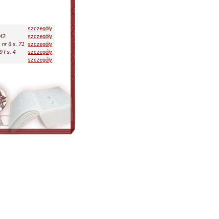
szczegóły
 42
szczegóły
nr 6 s. 71
szczegóły
 I s. 4
szczegóły
szczegóły