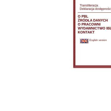
Transliteracja
Deklaracja dostępnośc
O PBL
ŹRÓDŁA DANYCH
O PRACOWNI
WYDAWNICTWO IB
KONTAKT
English version