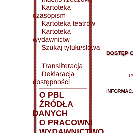
Kartoteka
czasopism
Kartoteka teatrów
Kartoteka
wydawnictw
Szukaj tytułu/słowa
DOSTĘP O
Transliteracja
Deklaracja
|
S
dostępności
INFORMACJ
O PBL
ŹRÓDŁA
DANYCH
O PRACOWNI
WYDAWNICTWO