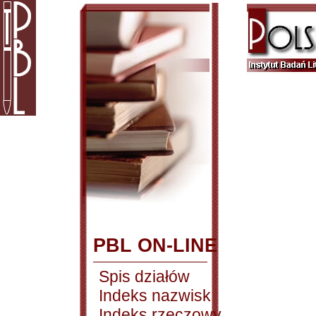
PBL ON-LINE
Spis działów
Indeks nazwisk
Indeks rzeczowy