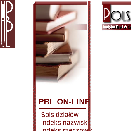
PBL ON-LINE
Spis działów
Indeks nazwisk
Indeks rzeczowy