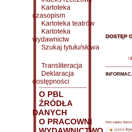
Kartoteka
czasopism
Kartoteka teatrów
Kartoteka
DOSTĘP O
wydawnictw
Szukaj tytułu/słowa
|
S
Transliteracja
Deklaracja
INFORMACJ
dostępności
O PBL
ŹRÓDŁA
DANYCH
O PRACOWNI
Inne zapisy dotyc
WYDAWNICTWO
artykuł:
Kras