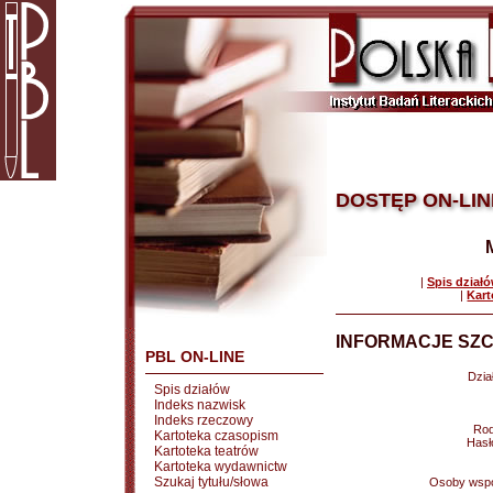
DOSTĘP ON-LIN
|
Spis dział
|
Kart
INFORMACJE SZC
PBL ON-LINE
Dział
Spis działów
Indeks nazwisk
Indeks rzeczowy
Rod
Kartoteka czasopism
Hasł
Kartoteka teatrów
Kartoteka wydawnictw
Szukaj tytułu/słowa
Osoby wspó