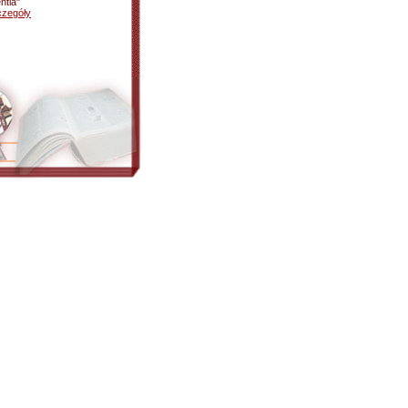
ntia"
czegóły