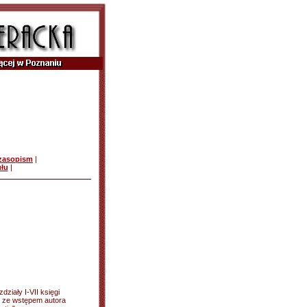
czasopism
|
ułu
|
działy I-VII księgi
ki; ze wstępem autora