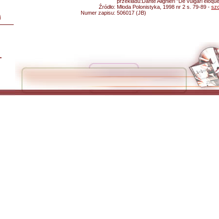
przekładu:Dante Alighieri "De vulgari eloque
Źródło:
Młoda Polonistyka, 1998 nr 2 s. 79-89 -
sz
Numer zapisu:
506017 (JB)
i
L