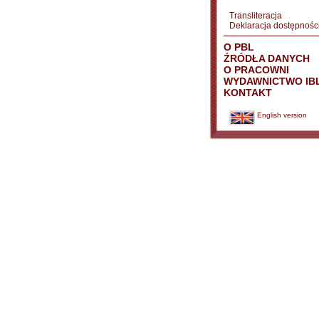
Transliteracja
Deklaracja dostępnośc
O PBL
ŹRÓDŁA DANYCH
O PRACOWNI
WYDAWNICTWO IB
KONTAKT
English version