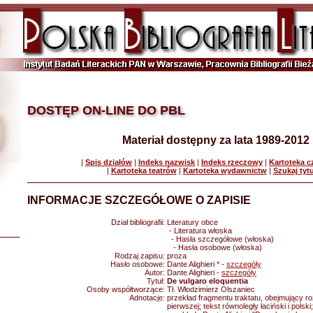
DOSTĘP ON-LINE DO PBL
Materiał dostępny za lata 1989-2012
|
Spis działów
|
Indeks nazwisk
|
Indeks rzeczowy
|
Kartoteka 
|
Kartoteka teatrów
|
Kartoteka wydawnictw
|
Szukaj tyt
INFORMACJE SZCZEGÓŁOWE O ZAPISIE
Dział bibliografii:
Literatury obce
- Literatura włoska
- Hasła szczegółowe (włoska)
- Hasła osobowe (włoska)
Rodzaj zapisu:
proza
Hasło osobowe:
Dante Alighieri * -
szczegóły
Autor:
Dante Alighieri -
szczegóły
Tytuł:
De vulgaro eloquentia
Osoby współtworzące:
Tł. Włodzimierz Olszaniec
Adnotacje:
przekład fragmentu traktatu, obejmujący roz
pierwszej; tekst równoległy łaciński i pols