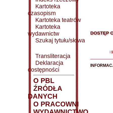
Kartoteka
czasopism
Kartoteka teatrów
Kartoteka
wydawnictw
DOSTĘP O
Szukaj tytułu/słowa
|
S
Transliteracja
Deklaracja
INFORMACJ
dostępności
O PBL
ŹRÓDŁA
DANYCH
O PRACOWNI
WYDAWNICTWO