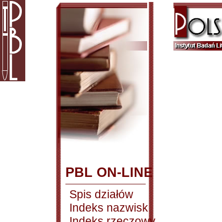
PBL ON-LINE
Spis działów
Indeks nazwisk
Indeks rzeczowy