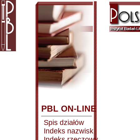
PBL ON-LINE
Spis działów
Indeks nazwisk
Indeks rzeczowy