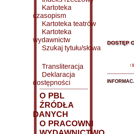
Kartoteka
czasopism
Kartoteka teatrów
Kartoteka
wydawnictw
DOSTĘP O
Szukaj tytułu/słowa
Transliteracja
|
S
Deklaracja
dostępności
INFORMACJ
O PBL
ŹRÓDŁA
DANYCH
O PRACOWNI
WYDAWNICTWO