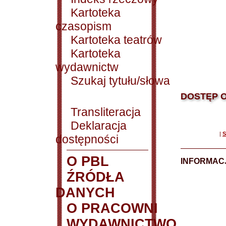
Kartoteka
czasopism
Kartoteka teatrów
Kartoteka
wydawnictw
Szukaj tytułu/słowa
DOSTĘP O
Transliteracja
Deklaracja
|
S
dostępności
O PBL
INFORMACJ
ŹRÓDŁA
DANYCH
O PRACOWNI
WYDAWNICTWO