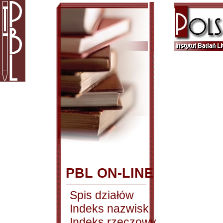
PBL ON-LINE
Spis działów
Indeks nazwisk
Indeks rzeczowy