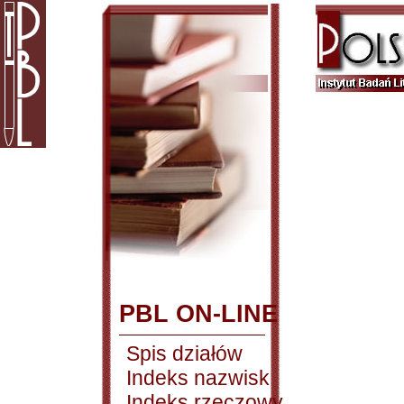
PBL ON-LINE
Spis działów
Indeks nazwisk
Indeks rzeczowy