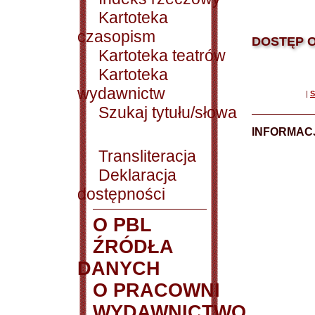
Kartoteka
czasopism
DOSTĘP O
Kartoteka teatrów
Kartoteka
wydawnictw
|
S
Szukaj tytułu/słowa
INFORMACJ
Transliteracja
Deklaracja
dostępności
O PBL
ŹRÓDŁA
DANYCH
O PRACOWNI
WYDAWNICTWO